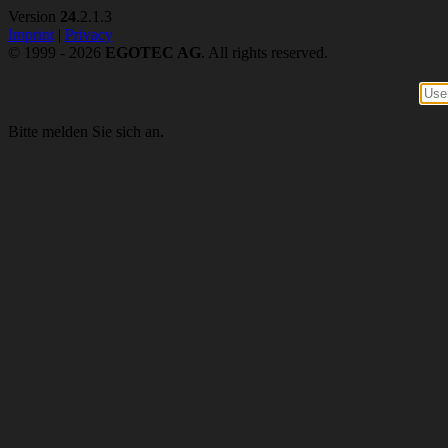
Version
24
.2.1.3
Imprint
|
Privacy
© 1999 - 2026
EGOTEC AG
. All rights reserved.
Bitte melden Sie sich an.