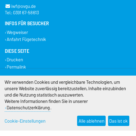
iwf@ovgu.de
Tel.: 0391 67-58613
INFOS FÜR BESUCHER
Wegweiser
Anfahrt Fügetechnik
DIESE SEITE
Drucken
Permalink
Impressum
Wir verwenden Cookies und vergleichbare Technologien, um
unsere Website zuverlässig bereitzustellen, Inhalte einzubinden
Datenschutz
und die Nutzung statistisch auszuwerten.
Weitere Informationen finden Sie in unserer
Barrierefreiheit
Datenschutzerklärung
.
Cookie-Einstellungen
Cookie-Einstellungen
Alle ablehnen
Das ist ok
Sitemap