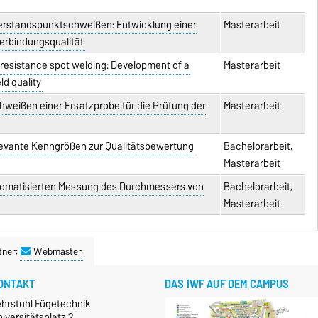
derstandspunktschweißen: Entwicklung einer
Masterarbeit
erbindungsqualität
g resistance spot welding: Development of a
Masterarbeit
ld quality
weißen einer Ersatzprobe für die Prüfung der
Masterarbeit
levante Kenngrößen zur Qualitätsbewertung
Bachelorarbeit,
Masterarbeit
tomatisierten Messung des Durchmessers von
Bachelorarbeit,
Masterarbeit
tner:
Webmaster
ONTAKT
DAS IWF AUF DEM CAMPUS
ehrstuhl Fügetechnik
iversitätsplatz 2