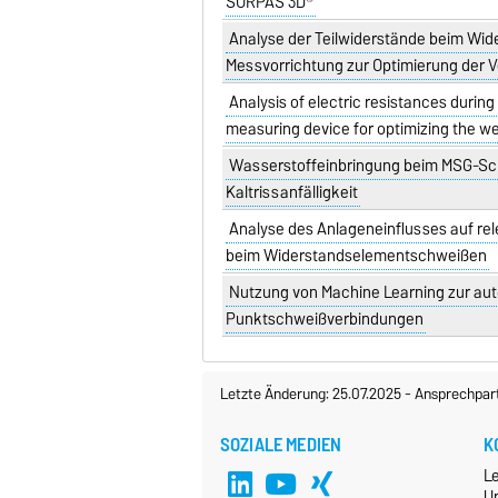
SORPAS 3D®
Analyse der Teilwiderstände beim Wi
Messvorrichtung zur Optimierung der V
Analysis of electric resistances durin
measuring device for optimizing the we
Wasserstoffeinbringung beim MSG-Sch
Kaltrissanfälligkeit
Analyse des Anlageneinflusses auf re
beim Widerstandselementschweißen
Nutzung von Machine Learning zur au
Punktschweißverbindungen
Letzte Änderung: 25.07.2025
-
Ansprechpar
SOZIALE MEDIEN
K
L
Un