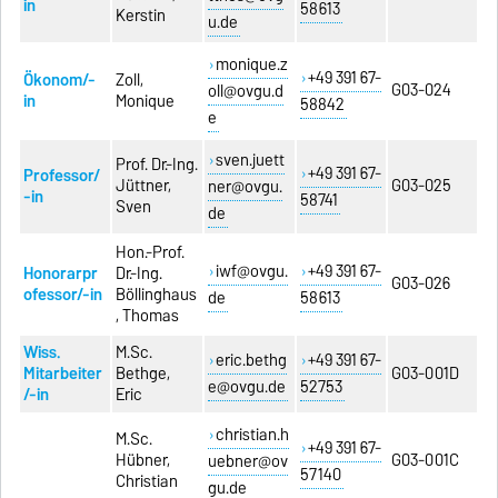
in
58613
Kerstin
u.de
monique.z
+49 391 67-
Ökonom/-
Zoll,
G03-024
oll@ovgu.d
in
Monique
58842
e
sven.juett
Prof. Dr.-Ing.
+49 391 67-
Professor/
Jüttner,
G03-025
ner@ovgu.
-in
58741
Sven
de
Hon.-Prof.
iwf@ovgu.
+49 391 67-
Honorarpr
Dr.-Ing.
G03-026
ofessor/-in
Böllinghaus
de
58613
, Thomas
Wiss.
M.Sc.
eric.bethg
+49 391 67-
Mitarbeiter
Bethge,
G03-001D
e@ovgu.de
52753
/-in
Eric
christian.h
M.Sc.
+49 391 67-
Hübner,
G03-001C
uebner@ov
57140
Christian
gu.de