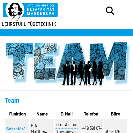
LEHRSTUHL FÜGETECHNIK
Team
Funktion
Name
E-Mail
Telefon
Büro
kerstin.ma
B.A.
+49 391 67-
Sekretär/-
Matthes,
G03-026
tthes@ovg