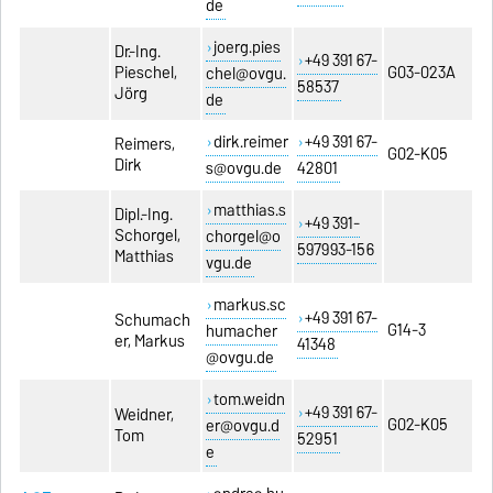
de
joerg.pies
Dr.-Ing.
+49 391 67-
Pieschel,
G03-023A
chel@ovgu.
58537
Jörg
de
dirk.reimer
+49 391 67-
Reimers,
G02-K05
Dirk
s@ovgu.de
42801
matthias.s
Dipl.-Ing.
+49 391-
Schorgel,
chorgel@o
597993-156
Matthias
vgu.de
markus.sc
+49 391 67-
Schumach
G14-3
humacher
er, Markus
41348
@ovgu.de
tom.weidn
+49 391 67-
Weidner,
G02-K05
er@ovgu.d
Tom
52951
e