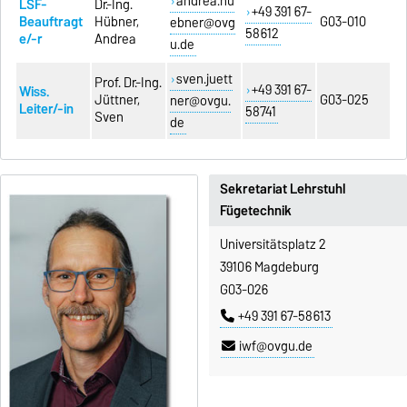
andrea.hu
LSF-
Dr.-Ing.
+49 391 67-
Beauftragt
Hübner,
G03-010
ebner@ovg
58612
e/-r
Andrea
u.de
sven.juett
Prof. Dr.-Ing.
+49 391 67-
Wiss.
Jüttner,
G03-025
ner@ovgu.
Leiter/-in
58741
Sven
de
Sekretariat Lehrstuhl
Fügetechnik
Universitätsplatz 2
39106 Magdeburg
G03-026
+49 391 67-58613
iwf@ovgu.de