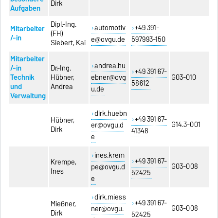
Dirk
Aufgaben
Dipl.-Ing.
automotiv
+49 391-
Mitarbeiter
(FH)
/-in
e@ovgu.de
597993-150
Siebert, Kai
Mitarbeiter
andrea.hu
/-in
Dr.-Ing.
+49 391 67-
Technik
Hübner,
ebner@ovg
G03-010
58612
und
Andrea
u.de
Verwaltung
dirk.huebn
+49 391 67-
Hübner,
G14.3-001
er@ovgu.d
Dirk
41348
e
ines.krem
+49 391 67-
Krempe,
G03-008
pe@ovgu.d
Ines
52425
e
dirk.miess
+49 391 67-
Mießner,
G03-008
ner@ovgu.
Dirk
52425