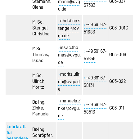
Stamann,
G03-037
mann@ovg
57383
Olena
u.de
christina.s
M. Sc.
+49 391 67-
Stengel,
G03-001C
tengel@ov
51683
Christina
gu.de
issac.tho
M.Sc.
+49 391 67-
Thomas,
G03-009
mas@ovgu.
57659
Issac
de
moritz.ullri
M.Sc.
+49 391 67-
Ullrich,
G03-022
ch@ovgu.d
58131
Moritz
e
manuela.zi
Dr.-Ing.
+49 391 67-
Zinke,
G03-011
nke@ovgu.
58513
Manuela
de
Lehrkraft
Dr.-Ing.
für
Schröpfer,
besondere