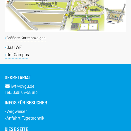
Größere Karte anzeigen
Das IWF
Der Campus
SEKRETARIAT
iwf@ovgu.de
Tel.: 0391 67-58613
INFOS FÜR BESUCHER
Wegweiser
Anfahrt Fügetechnik
DIESE SEITE