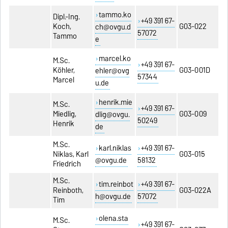
tammo.ko
Dipl.-Ing.
+49 391 67-
Koch,
G03-022
ch@ovgu.d
57072
Tammo
e
marcel.ko
M.Sc.
+49 391 67-
Köhler,
G03-001D
ehler@ovg
57344
Marcel
u.de
henrik.mie
M.Sc.
+49 391 67-
Miedlig,
G03-009
dlig@ovgu.
50249
Henrik
de
M.Sc.
karl.niklas
+49 391 67-
Niklas, Karl
G03-015
@ovgu.de
58132
Friedrich
M.Sc.
tim.reinbot
+49 391 67-
Reinboth,
G03-022A
h@ovgu.de
57072
Tim
olena.sta
M.Sc.
+49 391 67-