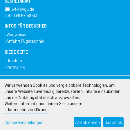
SEKRETARIAT
iwf@ovgu.de
Tel.: 0391 67-58613
INFOS FÜR BESUCHER
Wegweiser
Anfahrt Fügetechnik
DIESE SEITE
Drucken
Permalink
Impressum
Wir verwenden Cookies und vergleichbare Technologien, um
unsere Website zuverlässig bereitzustellen, Inhalte einzubinden
Datenschutz
und die Nutzung statistisch auszuwerten.
Weitere Informationen finden Sie in unserer
Barrierefreiheit
Datenschutzerklärung
.
Cookie-Einstellungen
Cookie-Einstellungen
Alle ablehnen
Das ist ok
Sitemap