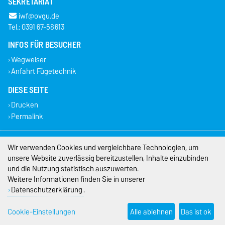
SEKRETARIAT
iwf@ovgu.de
Tel.: 0391 67-58613
INFOS FÜR BESUCHER
Wegweiser
Anfahrt Fügetechnik
DIESE SEITE
Drucken
Permalink
Impressum
Wir verwenden Cookies und vergleichbare Technologien, um
unsere Website zuverlässig bereitzustellen, Inhalte einzubinden
Datenschutz
und die Nutzung statistisch auszuwerten.
Weitere Informationen finden Sie in unserer
Barrierefreiheit
Datenschutzerklärung
.
Cookie-Einstellungen
Cookie-Einstellungen
Alle ablehnen
Das ist ok
Sitemap