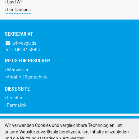
Das IWF
Der Campus
SEKRETARIAT
iwf@ovgu.de
Tel.: 0391 67-58613
INFOS FÜR BESUCHER
Wegweiser
Anfahrt Fügetechnik
DIESE SEITE
Drucken
Permalink
Impressum
Wir verwenden Cookies und vergleichbare Technologien, um
unsere Website zuverlässig bereitzustellen, Inhalte einzubinden
Datenschutz
und die Nutzung statistisch auszuwerten.