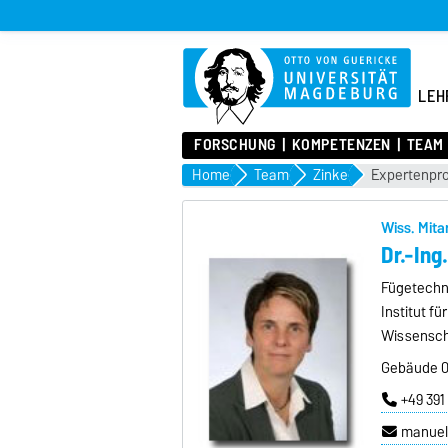
LEH
FORSCHUNG
KOMPETENZEN
TEAM
Home
Team
Zinke
Expertenpro
Wiss. Mita
Dr.-Ing
Fügetechn
Institut f
Wissenscha
Gebäude 03
+49 391
manuel