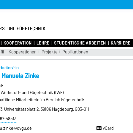
RSTUHL FÜGETECHNIK
KOOPERATION
LEHRE
STUDENTISCHE ARBEITEN
KARRIERE
fil
Kooperationen
Projekte
Publikationen
rbeiter/-in
. Manuela Zinke
ik
ür Werkstoff- und Fügetechnik (IWF)
ftliche Mitarbeiterin im Bereich Fügetechnik
, Universitätsplatz 2, 39106 Magdeburg, G03-011
 67-58513
a.zinke@ovgu.de
vCard