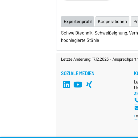
Expertenprofil
Kooperationen
Pr
Schweißtechnik, Schweißeignung, Verha
hochlegierte Stähle
Letzte Änderung: 17.12.2025
-
Ansprechpart
SOZIALE MEDIEN
K
L
Un
3