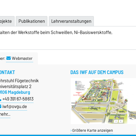
ojekte
Publikationen
Lehrveranstaltungen
lten der Werkstoffe beim Schweißen, Ni-Basiswersktoffe,
ner:
Webmaster
ONTAKT
DAS IWF AUF DEM CAMPUS
ehrstuhl Fügetechnik
iversitätsplatz 2
9106 Magdeburg
+49 391 67-58613
iwf@ovgu.de
mehr…
Größere Karte anzeigen