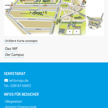
Größere Karte anzeigen
Das IWF
Der Campus
SEKRETARIAT
iwf@ovgu.de
Tel.: 0391 67-58613
INFOS FÜR BESUCHER
Wegweiser
Anfahrt Fügetechnik