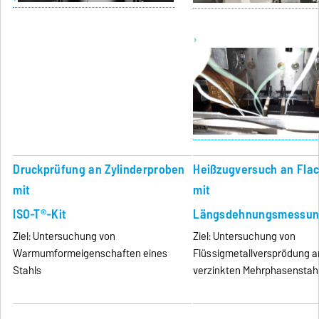
Druckprüfung an Zylinderproben
Heißzugversuch an Fla
mit
mit
ISO-T®-Kit
Längsdehnungsmessu
Ziel: Untersuchung von
Ziel: Untersuchung von
Warmumformeigenschaften eines
Flüssigmetallversprödung 
Stahls
verzinkten Mehrphasenstah