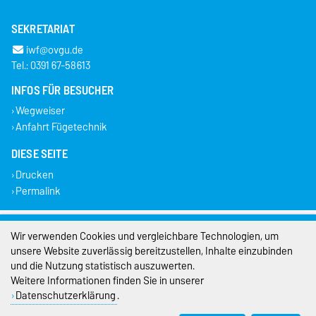
SEKRETARIAT
iwf@ovgu.de
Tel.: 0391 67-58613
INFOS FÜR BESUCHER
Wegweiser
Anfahrt Fügetechnik
DIESE SEITE
Drucken
Permalink
Impressum
Wir verwenden Cookies und vergleichbare Technologien, um
unsere Website zuverlässig bereitzustellen, Inhalte einzubinden
Datenschutz
und die Nutzung statistisch auszuwerten.
Weitere Informationen finden Sie in unserer
Barrierefreiheit
Datenschutzerklärung
.
Cookie-Einstellungen