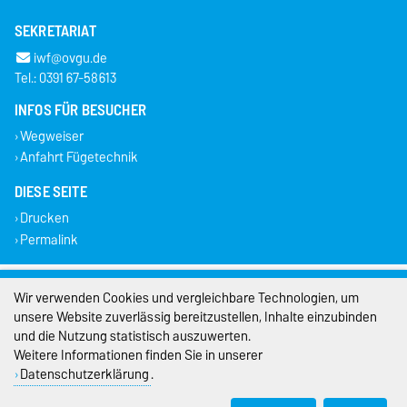
SEKRETARIAT
iwf@ovgu.de
Tel.: 0391 67-58613
INFOS FÜR BESUCHER
Wegweiser
Anfahrt Fügetechnik
DIESE SEITE
Drucken
Permalink
Impressum
Wir verwenden Cookies und vergleichbare Technologien, um
unsere Website zuverlässig bereitzustellen, Inhalte einzubinden
Datenschutz
und die Nutzung statistisch auszuwerten.
Weitere Informationen finden Sie in unserer
Barrierefreiheit
Datenschutzerklärung
.
Cookie-Einstellungen