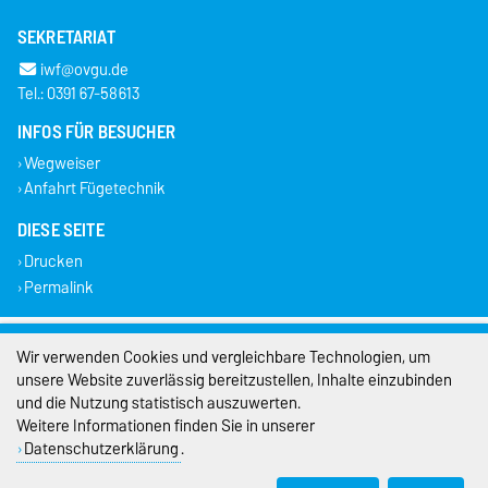
SEKRETARIAT
iwf@ovgu.de
Tel.: 0391 67-58613
INFOS FÜR BESUCHER
Wegweiser
Anfahrt Fügetechnik
DIESE SEITE
Drucken
Permalink
Impressum
Wir verwenden Cookies und vergleichbare Technologien, um
unsere Website zuverlässig bereitzustellen, Inhalte einzubinden
Datenschutz
und die Nutzung statistisch auszuwerten.
Weitere Informationen finden Sie in unserer
Barrierefreiheit
Datenschutzerklärung
.
Cookie-Einstellungen