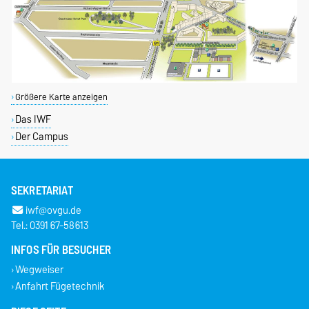
Größere Karte anzeigen
Das IWF
Der Campus
SEKRETARIAT
iwf@ovgu.de
Tel.: 0391 67-58613
INFOS FÜR BESUCHER
Wegweiser
Anfahrt Fügetechnik