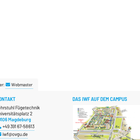
er:
Webmaster
ONTAKT
DAS IWF AUF DEM CAMPUS
ehrstuhl Fügetechnik
iversitätsplatz 2
9106 Magdeburg
+49 391 67-58613
iwf@ovgu.de