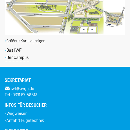
Größere Karte anzeigen
Das IWF
Der Campus
SEKRETARIAT
iwf@ovgu.de
Tel.: 0391 67-58613
INFOS FÜR BESUCHER
Wegweiser
Anfahrt Fügetechnik