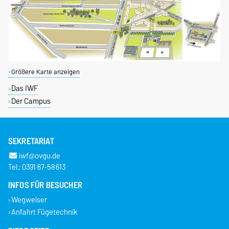
Größere Karte anzeigen
Das IWF
Der Campus
SEKRETARIAT
iwf@ovgu.de
Tel.: 0391 67-58613
INFOS FÜR BESUCHER
Wegweiser
Anfahrt Fügetechnik