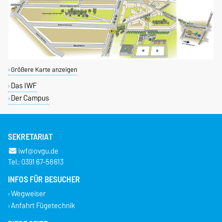
Größere Karte anzeigen
Das IWF
Der Campus
SEKRETARIAT
iwf@ovgu.de
Tel.: 0391 67-58613
INFOS FÜR BESUCHER
Wegweiser
Anfahrt Fügetechnik