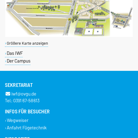
Größere Karte anzeigen
Das IWF
Der Campus
SEKRETARIAT
iwf@ovgu.de
Tel.: 0391 67-58613
INFOS FÜR BESUCHER
Wegweiser
Anfahrt Fügetechnik